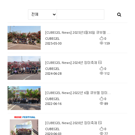
[CUBEGEL News] 2025년5월30일 큐브젤 장미축제
CUBEGEL
0
2025-05-30
159
[CUBEGEL News] 2024년 장미축제
CUBEGEL
0
2024-06-28
112
[CUBEGEL News] 2022년 6월 큐브젤 장미축제
CUBEGEL
0
2022-06-16
89
[CUBEGEL News] 2020년 장미축제
CUBEGEL
0
2020-06-03
77